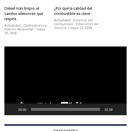
Diésel más limpio: el
¿Por qué la calidad del
cambio silencioso que
combustible es clave...
respira...
Actualidad
,
Derecho del
Consumidor
,
Estaciones de
Actualidad
,
Centroamérica
,
Servicio
mayo 22, 2026
Entorno Ambiental
mayo
29, 2026
Reproductor
de
vídeo
00:00
02:58