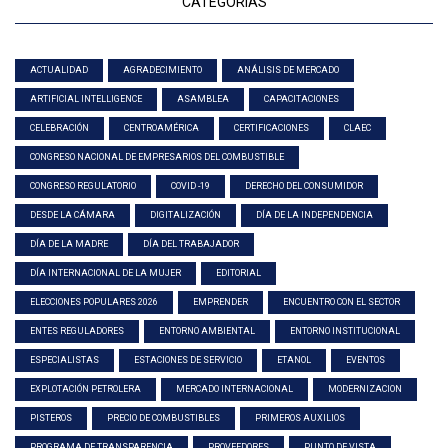
CATEGORÍAS
ACTUALIDAD
AGRADECIMIENTO
ANÁLISIS DE MERCADO
ARTIFICIAL INTELLIGENCE
ASAMBLEA
CAPACITACIONES
CELEBRACIÓN
CENTROAMÉRICA
CERTIFICACIONES
CLAEC
CONGRESO NACIONAL DE EMPRESARIOS DEL COMBUSTIBLE
CONGRESO REGULATORIO
COVID -19
DERECHO DEL CONSUMIDOR
DESDE LA CÁMARA
DIGITALIZACIÓN
DÍA DE LA INDEPENDENCIA
DÍA DE LA MADRE
DÍA DEL TRABAJADOR
DÍA INTERNACIONAL DE LA MUJER
EDITORIAL
ELECCIONES POPULARES 2026
EMPRENDER
ENCUENTRO CON EL SECTOR
ENTES REGULADORES
ENTORNO AMBIENTAL
ENTORNO INSTITUCIONAL
ESPECIALISTAS
ESTACIONES DE SERVICIO
ETANOL
EVENTOS
EXPLOTACIÓN PETROLERA
MERCADO INTERNACIONAL
MODERNIZACION
PISTEROS
PRECIO DE COMBUSTIBLES
PRIMEROS AUXILIOS
PROGRAMA DE TRANSPARENCIA
PROVEEDORES
PUNTO DE VISTA