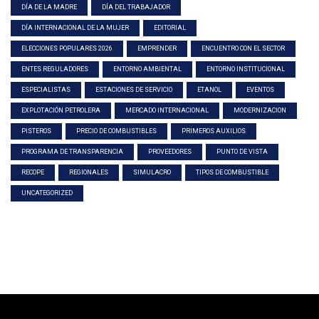
DÍA DE LA MADRE
DÍA DEL TRABAJADOR
DÍA INTERNACIONAL DE LA MUJER
EDITORIAL
ELECCIONES POPULARES 2026
EMPRENDER
ENCUENTRO CON EL SECTOR
ENTES REGULADORES
ENTORNO AMBIENTAL
ENTORNO INSTITUCIONAL
ESPECIALISTAS
ESTACIONES DE SERVICIO
ETANOL
EVENTOS
EXPLOTACIÓN PETROLERA
MERCADO INTERNACIONAL
MODERNIZACION
PISTEROS
PRECIO DE COMBUSTIBLES
PRIMEROS AUXILIOS
PROGRAMA DE TRANSPARENCIA
PROVEEDORES
PUNTO DE VISTA
RECOPE
REGIONALES
SIMULACRO
TIPOS DE COMBUSTIBLE
UNCATEGORIZED