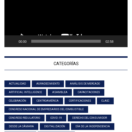
00:00
02:58
CATEGORÍAS
ACTUALIDAD
AGRADECIMIENTO
ANÁLISIS DE MERCADO
ARTIFICIAL INTELLIGENCE
ASAMBLEA
CAPACITACIONES
CELEBRACIÓN
CENTROAMÉRICA
CERTIFICACIONES
CLAEC
CONGRESO NACIONAL DE EMPRESARIOS DEL COMBUSTIBLE
CONGRESO REGULATORIO
COVID -19
DERECHO DEL CONSUMIDOR
DESDE LA CÁMARA
DIGITALIZACIÓN
DÍA DE LA INDEPENDENCIA