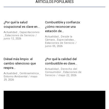
ARTÍCULOS POPULARES
¿Por qué la salud
Combustible y confianza:
ocupacional es clave en...
¿cómo reconocer una
estación de...
Actualidad
,
Capacitaciones
,
Estaciones de Servicio
Actualidad
,
Desde la
junio 12, 2026
Cámara
,
Especialistas
,
Estaciones de Servicio
junio 05, 2026
Diésel más limpio: el
¿Por qué la calidad del
cambio silencioso que
combustible es clave...
respira...
Actualidad
,
Derecho del
Consumidor
,
Estaciones de
Actualidad
,
Centroamérica
,
Servicio
mayo 22, 2026
Entorno Ambiental
mayo
29, 2026
Reproductor
de
vídeo