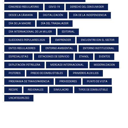
CONGRESO REGULATORIO
COVID -19
DERECHO DEL CONSUMIDOR
DESDE LA CÁMARA
DIGITALIZACIÓN
DÍA DE LA INDEPENDENCIA
DÍA DE LA MADRE
DÍA DEL TRABAJADOR
DÍA INTERNACIONAL DE LA MUJER
EDITORIAL
ELECCIONES POPULARES 2026
EMPRENDER
ENCUENTRO CON EL SECTOR
ENTES REGULADORES
ENTORNO AMBIENTAL
ENTORNO INSTITUCIONAL
ESPECIALISTAS
ESTACIONES DE SERVICIO
ETANOL
EVENTOS
EXPLOTACIÓN PETROLERA
MERCADO INTERNACIONAL
MODERNIZACION
PISTEROS
PRECIO DE COMBUSTIBLES
PRIMEROS AUXILIOS
PROGRAMA DE TRANSPARENCIA
PROVEEDORES
PUNTO DE VISTA
RECOPE
REGIONALES
SIMULACRO
TIPOS DE COMBUSTIBLE
UNCATEGORIZED