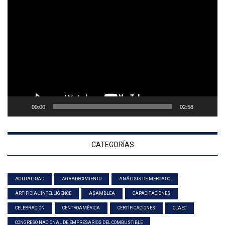
Reproductor
de
vídeo
00:00
02:58
CATEGORÍAS
ACTUALIDAD
AGRADECIMIENTO
ANÁLISIS DE MERCADO
ARTIFICIAL INTELLIGENCE
ASAMBLEA
CAPACITACIONES
CELEBRACIÓN
CENTROAMÉRICA
CERTIFICACIONES
CLAEC
CONGRESO NACIONAL DE EMPRESARIOS DEL COMBUSTIBLE