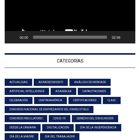
00:00
02:58
CATEGORÍAS
ACTUALIDAD
AGRADECIMIENTO
ANÁLISIS DE MERCADO
ARTIFICIAL INTELLIGENCE
ASAMBLEA
CAPACITACIONES
CELEBRACIÓN
CENTROAMÉRICA
CERTIFICACIONES
CLAEC
CONGRESO NACIONAL DE EMPRESARIOS DEL COMBUSTIBLE
CONGRESO REGULATORIO
COVID -19
DERECHO DEL CONSUMIDOR
DESDE LA CÁMARA
DIGITALIZACIÓN
DÍA DE LA INDEPENDENCIA
DÍA DE LA MADRE
DÍA DEL TRABAJADOR