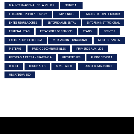
DÍA INTERNACIONAL DE LA MUJER
EDITORIAL
ELECCIONES POPULARES 2026
EMPRENDER
ENCUENTRO CON EL SECTOR
ENTES REGULADORES
ENTORNO AMBIENTAL
ENTORNO INSTITUCIONAL
ESPECIALISTAS
ESTACIONES DE SERVICIO
ETANOL
EVENTOS
EXPLOTACIÓN PETROLERA
MERCADO INTERNACIONAL
MODERNIZACION
PISTEROS
PRECIO DE COMBUSTIBLES
PRIMEROS AUXILIOS
PROGRAMA DE TRANSPARENCIA
PROVEEDORES
PUNTO DE VISTA
RECOPE
REGIONALES
SIMULACRO
TIPOS DE COMBUSTIBLE
UNCATEGORIZED