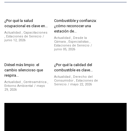
¿Por qué la salud
Combustible y confianza:
ocupacional es clave en...
¿cómo reconocer una
estación de...
Actualidad
,
Capacitaciones
,
Estaciones de Servicio
Actualidad
,
Desde la
junio 12, 2026
Cámara
,
Especialistas
,
Estaciones de Servicio
junio 05, 2026
Diésel más limpio: el
¿Por qué la calidad del
cambio silencioso que
combustible es clave...
respira...
Actualidad
,
Derecho del
Consumidor
,
Estaciones de
Actualidad
,
Centroamérica
,
Servicio
mayo 22, 2026
Entorno Ambiental
mayo
29, 2026
Reproductor
de
vídeo