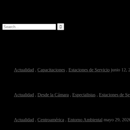
Cuando una persona llega a una estación de servicio para llenar el 
Buscar
Artículos populares
¿Por qué la salud ocupacional es clave en...
Actualidad
,
Capacitaciones
,
Estaciones de Servicio
junio 12, 
Combustible y confianza: ¿cómo reconocer una estación de...
Actualidad
,
Desde la Cámara
,
Especialistas
,
Estaciones de Se
Diésel más limpio: el cambio silencioso que respira...
Actualidad
,
Centroamérica
,
Entorno Ambiental
mayo 29, 202