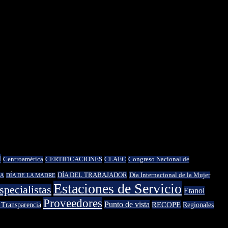
N
Centroamérica
CERTIFICACIONES
CLAEC
Congreso Nacional de
DÍA DEL TRABAJADOR
Día Internacional de la Mujer
IA
DÍA DE LA MADRE
Estaciones de Servicio
specialistas
Etanol
Proveedores
Punto de vista
RECOPE
 Transparencia
Regionales