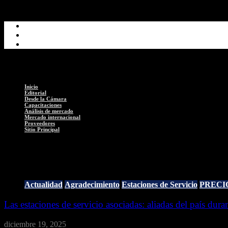
Inicio
Editorial
Desde la Cámara
Capacitaciones
Análisis de mercado
Mercado internacional
Proveedores
Sitio Principal
CONSUMIDOR FINAL
Actualidad
Agradecimiento
Estaciones de Servicio
PRECI
Las estaciones de servicio asociadas: aliadas del país dur
diciembre 19, 2025