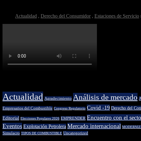
¿Por qué la calidad del combustible es clave...
Actualidad
,
Derecho del Consumidor
,
Estaciones de Servicio
Categorías
Actualidad
Análisis de mercado
Agradecimiento
A
Covid -19
Derecho del Co
Empresarios del Combustible
Congreso Regulatorio
Encuentro con el secto
Editorial
EMPRENDER
Elecciones Populares 2026
Eventos
Mercado internacional
Explotación Petrolera
MODERNIZ
Simulacro
Uncategorized
TIPOS DE COMBUSTIBLE