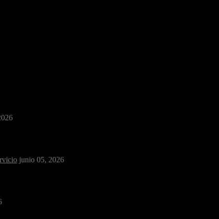
tanque, vive un momento cotidiano que muchas veces …
2026
rvicio
junio 05, 2026
6