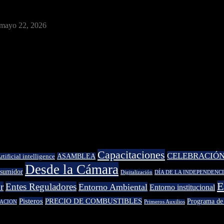
mayo 22, 2026
Capacitaciones
CELEBRACIÓ
ASAMBLEA
rtificial intelligence
Desde la Cámara
nsumidor
Digitalización
DÍA DE LA INDEPENDENC
E
r
Entes Reguladores
Entorno Ambiental
Entorno institucional
Pisteros
PRECIO DE COMBUSTIBLES
Programa de
ACION
Primeros Auxilios