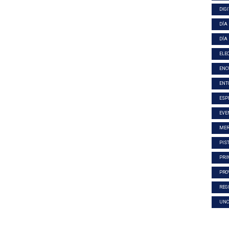
DIG
DÍA
DÍA
ELE
ENC
ENT
ESP
EVE
MER
PIS
PRI
PRO
REG
UNC