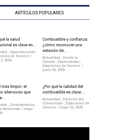
ARTÍCULOS POPULARES
qué la salud
Combustible y confianza:
cional es clave en...
¿cómo reconocer una
estación de...
idad
,
Capacitaciones
iones de Servicio
Actualidad
,
Desde la
12, 2026
Cámara
,
Especialistas
,
Estaciones de Servicio
junio 05, 2026
 más limpio: el
¿Por qué la calidad del
o silencioso que
combustible es clave...
a...
Actualidad
,
Derecho del
Consumidor
,
Estaciones de
idad
,
Centroamérica
,
Servicio
mayo 22, 2026
no Ambiental
mayo
26
ductor