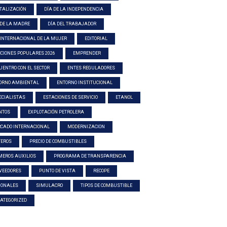
ITALIZACIÓN
DÍA DE LA INDEPENDENCIA
 DE LA MADRE
DÍA DEL TRABAJADOR
 INTERNACIONAL DE LA MUJER
EDITORIAL
CCIONES POPULARES 2026
EMPRENDER
UENTRO CON EL SECTOR
ENTES REGULADORES
ORNO AMBIENTAL
ENTORNO INSTITUCIONAL
ECIALISTAS
ESTACIONES DE SERVICIO
ETANOL
NTOS
EXPLOTACIÓN PETROLERA
CADO INTERNACIONAL
MODERNIZACION
TEROS
PRECIO DE COMBUSTIBLES
MEROS AUXILIOS
PROGRAMA DE TRANSPARENCIA
VEEDORES
PUNTO DE VISTA
RECOPE
IONALES
SIMULACRO
TIPOS DE COMBUSTIBLE
ATEGORIZED