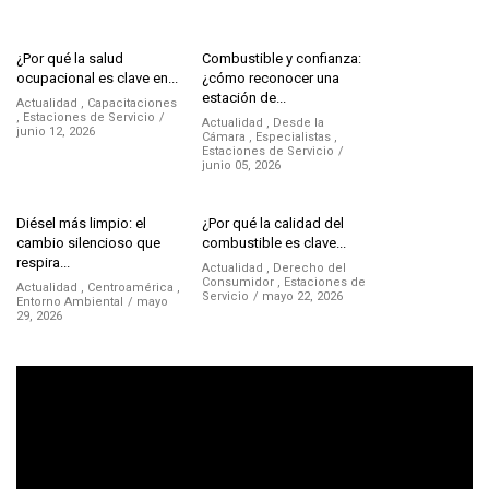
¿Por qué la salud
Combustible y confianza:
ocupacional es clave en...
¿cómo reconocer una
estación de...
Actualidad
,
Capacitaciones
,
Estaciones de Servicio
Actualidad
,
Desde la
junio 12, 2026
Cámara
,
Especialistas
,
Estaciones de Servicio
junio 05, 2026
Diésel más limpio: el
¿Por qué la calidad del
cambio silencioso que
combustible es clave...
respira...
Actualidad
,
Derecho del
Consumidor
,
Estaciones de
Actualidad
,
Centroamérica
,
Servicio
mayo 22, 2026
Entorno Ambiental
mayo
29, 2026
Reproductor
de
vídeo