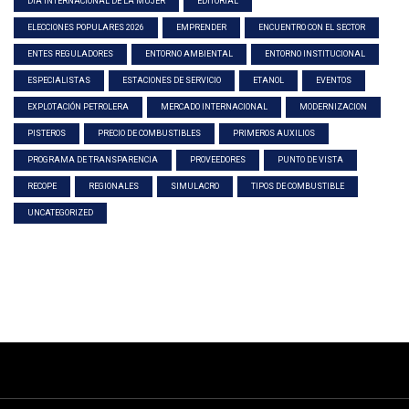
DÍA INTERNACIONAL DE LA MUJER
EDITORIAL
ELECCIONES POPULARES 2026
EMPRENDER
ENCUENTRO CON EL SECTOR
ENTES REGULADORES
ENTORNO AMBIENTAL
ENTORNO INSTITUCIONAL
ESPECIALISTAS
ESTACIONES DE SERVICIO
ETANOL
EVENTOS
EXPLOTACIÓN PETROLERA
MERCADO INTERNACIONAL
MODERNIZACION
PISTEROS
PRECIO DE COMBUSTIBLES
PRIMEROS AUXILIOS
PROGRAMA DE TRANSPARENCIA
PROVEEDORES
PUNTO DE VISTA
RECOPE
REGIONALES
SIMULACRO
TIPOS DE COMBUSTIBLE
UNCATEGORIZED