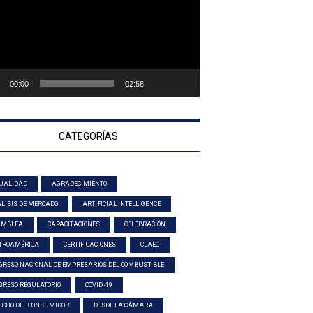
00:00
02:58
CATEGORÍAS
UALIDAD
AGRADECIMIENTO
LISIS DE MERCADO
ARTIFICIAL INTELLIGENCE
AMBLEA
CAPACITACIONES
CELEBRACIÓN
TROAMÉRICA
CERTIFICACIONES
CLAEC
GRESO NACIONAL DE EMPRESARIOS DEL COMBUSTIBLE
GRESO REGULATORIO
COVID -19
ECHO DEL CONSUMIDOR
DESDE LA CÁMARA