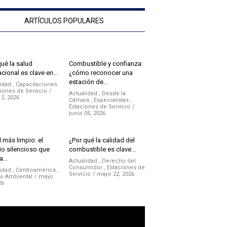
ARTÍCULOS POPULARES
qué la salud
Combustible y confianza:
cional es clave en...
¿cómo reconocer una
estación de...
idad
,
Capacitaciones
iones de Servicio
Actualidad
,
Desde la
12, 2026
Cámara
,
Especialistas
,
Estaciones de Servicio
junio 05, 2026
 más limpio: el
¿Por qué la calidad del
o silencioso que
combustible es clave...
a...
Actualidad
,
Derecho del
Consumidor
,
Estaciones de
idad
,
Centroamérica
,
Servicio
mayo 22, 2026
no Ambiental
mayo
26
ductor