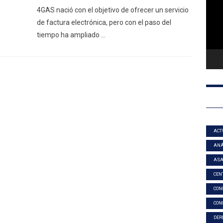
4GAS nació con el objetivo de ofrecer un servicio
de factura electrónica, pero con el paso del
tiempo ha ampliado …
ACT
ANÁ
AS
CEN
CON
CON
DER