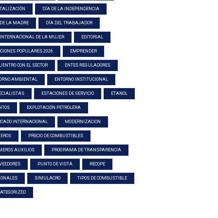
ITALIZACIÓN
DÍA DE LA INDEPENDENCIA
 DE LA MADRE
DÍA DEL TRABAJADOR
 INTERNACIONAL DE LA MUJER
EDITORIAL
CCIONES POPULARES 2026
EMPRENDER
UENTRO CON EL SECTOR
ENTES REGULADORES
ORNO AMBIENTAL
ENTORNO INSTITUCIONAL
ECIALISTAS
ESTACIONES DE SERVICIO
ETANOL
NTOS
EXPLOTACIÓN PETROLERA
CADO INTERNACIONAL
MODERNIZACION
TEROS
PRECIO DE COMBUSTIBLES
MEROS AUXILIOS
PROGRAMA DE TRANSPARENCIA
VEEDORES
PUNTO DE VISTA
RECOPE
IONALES
SIMULACRO
TIPOS DE COMBUSTIBLE
ATEGORIZED