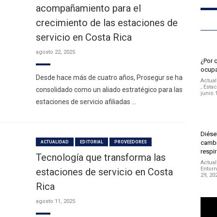
acompañamiento para el
crecimiento de las estaciones de
servicio en Costa Rica
agosto 22, 2025
¿Por 
ocupa
Desde hace más de cuatro años, Prosegur se ha
Actual
,
Estac
consolidado como un aliado estratégico para las
junio 
estaciones de servicio afiliadas …
Diésel
cambi
ACTUALIDAD
EDITORIAL
PROVEEDORES
respir
Tecnología que transforma las
Actual
Entor
estaciones de servicio en Costa
29, 20
Rica
Repro
agosto 11, 2025
de
vídeo