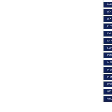
DIG
DÍA
DÍA
ELE
ENC
ENT
ESP
EVE
MER
PIS
PRI
PRO
REG
UNC