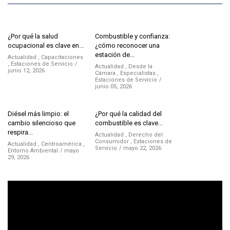
¿Por qué la salud
Combustible y confianza:
ocupacional es clave en...
¿cómo reconocer una
estación de...
Actualidad
,
Capacitaciones
,
Estaciones de Servicio
Actualidad
,
Desde la
junio 12, 2026
Cámara
,
Especialistas
,
Estaciones de Servicio
junio 05, 2026
Diésel más limpio: el
¿Por qué la calidad del
cambio silencioso que
combustible es clave...
respira...
Actualidad
,
Derecho del
Consumidor
,
Estaciones de
Actualidad
,
Centroamérica
,
Servicio
mayo 22, 2026
Entorno Ambiental
mayo
29, 2026
Reproductor
de
vídeo