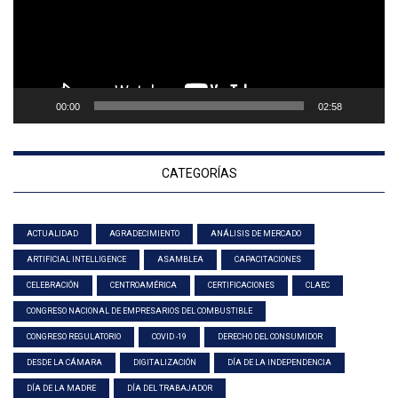
00:00
02:58
CATEGORÍAS
ACTUALIDAD
AGRADECIMIENTO
ANÁLISIS DE MERCADO
ARTIFICIAL INTELLIGENCE
ASAMBLEA
CAPACITACIONES
CELEBRACIÓN
CENTROAMÉRICA
CERTIFICACIONES
CLAEC
CONGRESO NACIONAL DE EMPRESARIOS DEL COMBUSTIBLE
CONGRESO REGULATORIO
COVID -19
DERECHO DEL CONSUMIDOR
DESDE LA CÁMARA
DIGITALIZACIÓN
DÍA DE LA INDEPENDENCIA
DÍA DE LA MADRE
DÍA DEL TRABAJADOR