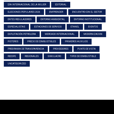
DÍA INTERNACIONAL DE LA MUJER
EDITORIAL
ELECCIONES POPULARES 2026
EMPRENDER
ENCUENTRO CON EL SECTOR
ENTES REGULADORES
ENTORNO AMBIENTAL
ENTORNO INSTITUCIONAL
ESPECIALISTAS
ESTACIONES DE SERVICIO
ETANOL
EVENTOS
EXPLOTACIÓN PETROLERA
MERCADO INTERNACIONAL
MODERNIZACION
PISTEROS
PRECIO DE COMBUSTIBLES
PRIMEROS AUXILIOS
PROGRAMA DE TRANSPARENCIA
PROVEEDORES
PUNTO DE VISTA
RECOPE
REGIONALES
SIMULACRO
TIPOS DE COMBUSTIBLE
UNCATEGORIZED