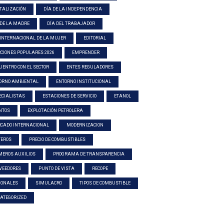
ITALIZACIÓN
DÍA DE LA INDEPENDENCIA
 DE LA MADRE
DÍA DEL TRABAJADOR
 INTERNACIONAL DE LA MUJER
EDITORIAL
CCIONES POPULARES 2026
EMPRENDER
UENTRO CON EL SECTOR
ENTES REGULADORES
ORNO AMBIENTAL
ENTORNO INSTITUCIONAL
ECIALISTAS
ESTACIONES DE SERVICIO
ETANOL
NTOS
EXPLOTACIÓN PETROLERA
CADO INTERNACIONAL
MODERNIZACION
TEROS
PRECIO DE COMBUSTIBLES
MEROS AUXILIOS
PROGRAMA DE TRANSPARENCIA
VEEDORES
PUNTO DE VISTA
RECOPE
IONALES
SIMULACRO
TIPOS DE COMBUSTIBLE
ATEGORIZED