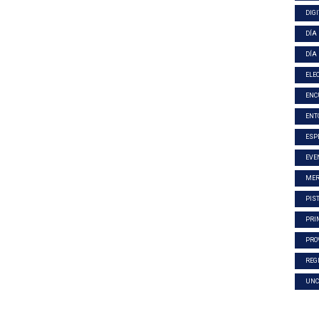
DIG
DÍA
DÍA
ELE
ENC
ENT
ESP
EVE
MER
PIS
PRI
PRO
REG
UNC