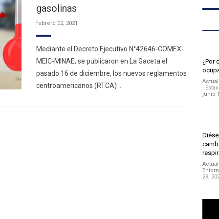
gasolinas
febrero 02, 2021
Mediante el Decreto Ejecutivo N°42646-COMEX-
MEIC-MINAE, se publicaron en La Gaceta el
¿Por 
ocupa
pasado 16 de diciembre, los nuevos reglamentos
Actual
centroamericanos (RTCA) …
,
Estac
junio 
Diésel
cambi
respir
Actual
Entor
29, 20
Repro
de
vídeo