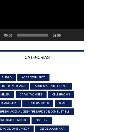
00:00
02:58
CATEGORÍAS
UALIDAD
AGRADECIMIENTO
LISIS DE MERCADO
ARTIFICIAL INTELLIGENCE
AMBLEA
CAPACITACIONES
CELEBRACIÓN
TROAMÉRICA
CERTIFICACIONES
CLAEC
GRESO NACIONAL DE EMPRESARIOS DEL COMBUSTIBLE
GRESO REGULATORIO
COVID -19
ECHO DEL CONSUMIDOR
DESDE LA CÁMARA