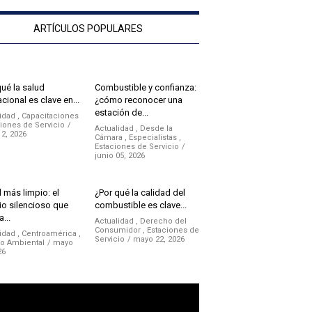
ARTÍCULOS POPULARES
qué la salud
Combustible y confianza:
cional es clave en...
¿cómo reconocer una
estación de...
idad
,
Capacitaciones
iones de Servicio
Actualidad
,
Desde la
12, 2026
Cámara
,
Especialistas
,
Estaciones de Servicio
junio 05, 2026
 más limpio: el
¿Por qué la calidad del
o silencioso que
combustible es clave...
a...
Actualidad
,
Derecho del
Consumidor
,
Estaciones de
idad
,
Centroamérica
,
Servicio
mayo 22, 2026
no Ambiental
mayo
26
ductor