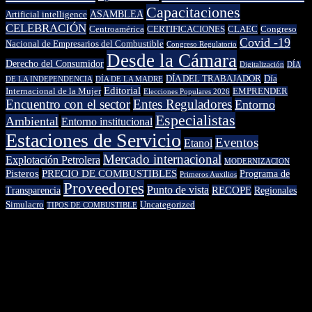
Capacitaciones
ASAMBLEA
Artificial intelligence
CELEBRACIÓN
Centroamérica
CERTIFICACIONES
CLAEC
Congreso
Covid -19
Nacional de Empresarios del Combustible
Congreso Regulatorio
Desde la Cámara
Derecho del Consumidor
Digitalización
DÍA
DÍA DEL TRABAJADOR
Día
DE LA INDEPENDENCIA
DÍA DE LA MADRE
Editorial
Internacional de la Mujer
EMPRENDER
Elecciones Populares 2026
Encuentro con el sector
Entes Reguladores
Entorno
Especialistas
Ambiental
Entorno institucional
Estaciones de Servicio
Eventos
Etanol
Mercado internacional
Explotación Petrolera
MODERNIZACION
Pisteros
PRECIO DE COMBUSTIBLES
Programa de
Primeros Auxilios
Proveedores
Punto de vista
RECOPE
Transparencia
Regionales
Simulacro
Uncategorized
TIPOS DE COMBUSTIBLE
© 2022 Desarrollada por Cámara de Empresarios del Combustible.
Todos los derechos reservados.