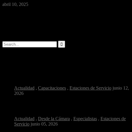
abril 10, 2025
Según las estadísticas para los consumidores elegir su estación de
servicio de preferencia, principalmente influye la ubicación de esta,
ya …
Buscar
Artículos populares
¿Por qué la salud ocupacional es clave en...
Actualidad
,
Capacitaciones
,
Estaciones de Servicio
junio 12,
2026
Combustible y confianza: ¿cómo reconocer una estación de...
Actualidad
,
Desde la Cámara
,
Especialistas
,
Estaciones de
Servicio
junio 05, 2026