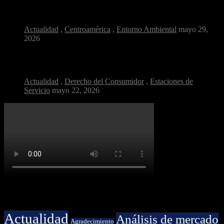
Diésel más limpio: el cambio silencioso que respira...
Actualidad
,
Centroamérica
,
Entorno Ambiental
mayo 29,
2026
¿Por qué la calidad del combustible es clave...
Actualidad
,
Derecho del Consumidor
,
Estaciones de
Servicio
mayo 22, 2026
Categorías
Actualidad
Análisis de mercado
Agradecimiento