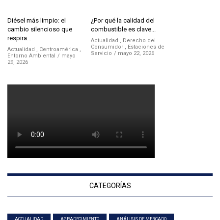
Diésel más limpio: el
¿Por qué la calidad del
cambio silencioso que
combustible es clave...
respira...
Actualidad
,
Derecho del
Consumidor
,
Estaciones de
Actualidad
,
Centroamérica
,
Servicio
mayo 22, 2026
Entorno Ambiental
mayo
29, 2026
CATEGORÍAS
ACTUALIDAD
AGRADECIMIENTO
ANÁLISIS DE MERCADO