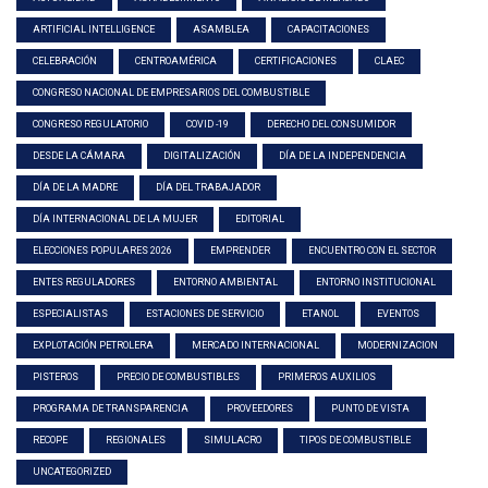
ARTIFICIAL INTELLIGENCE
ASAMBLEA
CAPACITACIONES
CELEBRACIÓN
CENTROAMÉRICA
CERTIFICACIONES
CLAEC
CONGRESO NACIONAL DE EMPRESARIOS DEL COMBUSTIBLE
CONGRESO REGULATORIO
COVID -19
DERECHO DEL CONSUMIDOR
DESDE LA CÁMARA
DIGITALIZACIÓN
DÍA DE LA INDEPENDENCIA
DÍA DE LA MADRE
DÍA DEL TRABAJADOR
DÍA INTERNACIONAL DE LA MUJER
EDITORIAL
ELECCIONES POPULARES 2026
EMPRENDER
ENCUENTRO CON EL SECTOR
ENTES REGULADORES
ENTORNO AMBIENTAL
ENTORNO INSTITUCIONAL
ESPECIALISTAS
ESTACIONES DE SERVICIO
ETANOL
EVENTOS
EXPLOTACIÓN PETROLERA
MERCADO INTERNACIONAL
MODERNIZACION
PISTEROS
PRECIO DE COMBUSTIBLES
PRIMEROS AUXILIOS
PROGRAMA DE TRANSPARENCIA
PROVEEDORES
PUNTO DE VISTA
RECOPE
REGIONALES
SIMULACRO
TIPOS DE COMBUSTIBLE
UNCATEGORIZED