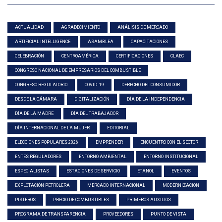
ACTUALIDAD
AGRADECIMIENTO
ANÁLISIS DE MERCADO
ARTIFICIAL INTELLIGENCE
ASAMBLEA
CAPACITACIONES
CELEBRACIÓN
CENTROAMÉRICA
CERTIFICACIONES
CLAEC
CONGRESO NACIONAL DE EMPRESARIOS DEL COMBUSTIBLE
CONGRESO REGULATORIO
COVID -19
DERECHO DEL CONSUMIDOR
DESDE LA CÁMARA
DIGITALIZACIÓN
DÍA DE LA INDEPENDENCIA
DÍA DE LA MADRE
DÍA DEL TRABAJADOR
DÍA INTERNACIONAL DE LA MUJER
EDITORIAL
ELECCIONES POPULARES 2026
EMPRENDER
ENCUENTRO CON EL SECTOR
ENTES REGULADORES
ENTORNO AMBIENTAL
ENTORNO INSTITUCIONAL
ESPECIALISTAS
ESTACIONES DE SERVICIO
ETANOL
EVENTOS
EXPLOTACIÓN PETROLERA
MERCADO INTERNACIONAL
MODERNIZACION
PISTEROS
PRECIO DE COMBUSTIBLES
PRIMEROS AUXILIOS
PROGRAMA DE TRANSPARENCIA
PROVEEDORES
PUNTO DE VISTA