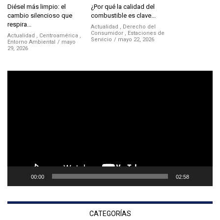
Diésel más limpio: el
¿Por qué la calidad del
cambio silencioso que
combustible es clave...
respira...
Actualidad
,
Derecho del
Consumidor
,
Estaciones de
Actualidad
,
Centroamérica
,
Servicio
mayo 22, 2026
Entorno Ambiental
mayo
29, 2026
Reproductor
de
vídeo
00:00
02:58
CATEGORÍAS