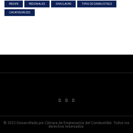
RECOPE
REGIONALES
SIMULACRO
TIPOS DE COMBUSTIBLE
UNCATEGORIZED
© 2022 Desarrollada por Cámara de Empresarios del Combustible. Todos los
derechos reservados.