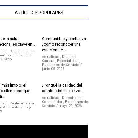
ARTÍCULOS POPULARES
qué la salud
Combustible y confianza:
cional es clave en...
¿cómo reconocer una
estación de...
idad
,
Capacitaciones
iones de Servicio
Actualidad
,
Desde la
12, 2026
Cámara
,
Especialistas
,
Estaciones de Servicio
junio 05, 2026
 más limpio: el
¿Por qué la calidad del
o silencioso que
combustible es clave...
a...
Actualidad
,
Derecho del
Consumidor
,
Estaciones de
idad
,
Centroamérica
,
Servicio
mayo 22, 2026
no Ambiental
mayo
26
ductor