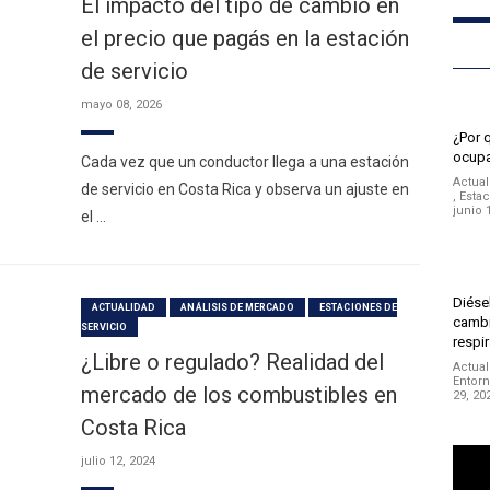
El impacto del tipo de cambio en
el precio que pagás en la estación
de servicio
mayo 08, 2026
¿Por 
ocupa
Cada vez que un conductor llega a una estación
Actual
de servicio en Costa Rica y observa un ajuste en
,
Estac
junio 
el …
Diésel
ACTUALIDAD
ANÁLISIS DE MERCADO
ESTACIONES DE
cambi
SERVICIO
respir
¿Libre o regulado? Realidad del
Actual
Entor
mercado de los combustibles en
29, 20
Costa Rica
Repro
julio 12, 2024
de
vídeo