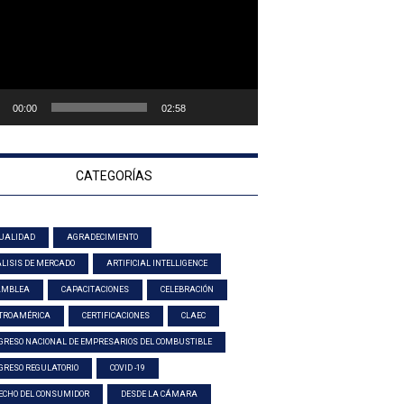
00:00
02:58
CATEGORÍAS
UALIDAD
AGRADECIMIENTO
LISIS DE MERCADO
ARTIFICIAL INTELLIGENCE
AMBLEA
CAPACITACIONES
CELEBRACIÓN
TROAMÉRICA
CERTIFICACIONES
CLAEC
GRESO NACIONAL DE EMPRESARIOS DEL COMBUSTIBLE
GRESO REGULATORIO
COVID -19
ECHO DEL CONSUMIDOR
DESDE LA CÁMARA