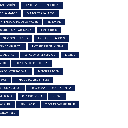
ITALIZACIÓN
DÍA DE LA INDEPENDENCIA
 DE LA MADRE
DÍA DEL TRABAJADOR
 INTERNACIONAL DE LA MUJER
EDITORIAL
CCIONES POPULARES 2026
EMPRENDER
UENTRO CON EL SECTOR
ENTES REGULADORES
ORNO AMBIENTAL
ENTORNO INSTITUCIONAL
ECIALISTAS
ESTACIONES DE SERVICIO
ETANOL
NTOS
EXPLOTACIÓN PETROLERA
CADO INTERNACIONAL
MODERNIZACION
TEROS
PRECIO DE COMBUSTIBLES
MEROS AUXILIOS
PROGRAMA DE TRANSPARENCIA
VEEDORES
PUNTO DE VISTA
RECOPE
IONALES
SIMULACRO
TIPOS DE COMBUSTIBLE
ATEGORIZED