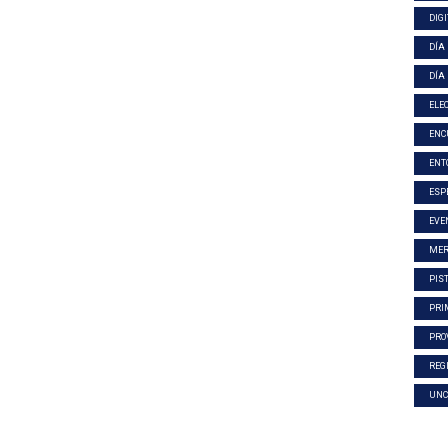
DIG
DÍA
DÍA
ELE
ENC
ENT
ESP
EVE
MER
PIS
PRI
PRO
REG
UNC