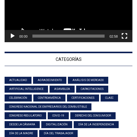
00:00
02:58
CATEGORÍAS
ACTUALIDAD
AGRADECIMIENTO
ANÁLISIS DE MERCADO
ARTIFICIAL INTELLIGENCE
ASAMBLEA
CAPACITACIONES
CELEBRACIÓN
CENTROAMÉRICA
CERTIFICACIONES
CLAEC
CONGRESO NACIONAL DE EMPRESARIOS DEL COMBUSTIBLE
CONGRESO REGULATORIO
COVID -19
DERECHO DEL CONSUMIDOR
DESDE LA CÁMARA
DIGITALIZACIÓN
DÍA DE LA INDEPENDENCIA
DÍA DE LA MADRE
DÍA DEL TRABAJADOR