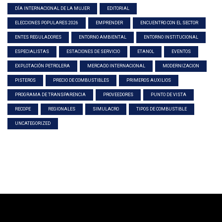
DÍA INTERNACIONAL DE LA MUJER
EDITORIAL
ELECCIONES POPULARES 2026
EMPRENDER
ENCUENTRO CON EL SECTOR
ENTES REGULADORES
ENTORNO AMBIENTAL
ENTORNO INSTITUCIONAL
ESPECIALISTAS
ESTACIONES DE SERVICIO
ETANOL
EVENTOS
EXPLOTACIÓN PETROLERA
MERCADO INTERNACIONAL
MODERNIZACION
PISTEROS
PRECIO DE COMBUSTIBLES
PRIMEROS AUXILIOS
PROGRAMA DE TRANSPARENCIA
PROVEEDORES
PUNTO DE VISTA
RECOPE
REGIONALES
SIMULACRO
TIPOS DE COMBUSTIBLE
UNCATEGORIZED