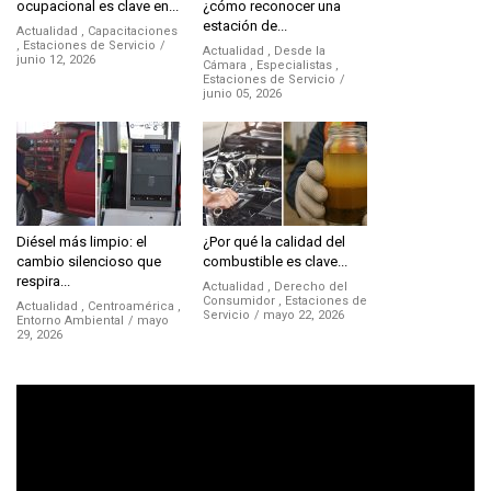
ocupacional es clave en...
¿cómo reconocer una
estación de...
Actualidad
,
Capacitaciones
,
Estaciones de Servicio
Actualidad
,
Desde la
junio 12, 2026
Cámara
,
Especialistas
,
Estaciones de Servicio
junio 05, 2026
Diésel más limpio: el
¿Por qué la calidad del
cambio silencioso que
combustible es clave...
respira...
Actualidad
,
Derecho del
Consumidor
,
Estaciones de
Actualidad
,
Centroamérica
,
Servicio
mayo 22, 2026
Entorno Ambiental
mayo
29, 2026
Reproductor
de
vídeo