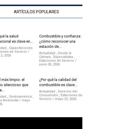
ARTÍCULOS POPULARES
qué la salud
Combustible y confianza:
cional es clave en...
¿cómo reconocer una
estación de...
idad
,
Capacitaciones
iones de Servicio
Actualidad
,
Desde la
12, 2026
Cámara
,
Especialistas
,
Estaciones de Servicio
junio 05, 2026
 más limpio: el
¿Por qué la calidad del
o silencioso que
combustible es clave...
a...
Actualidad
,
Derecho del
Consumidor
,
Estaciones de
idad
,
Centroamérica
,
Servicio
mayo 22, 2026
no Ambiental
mayo
26
ductor