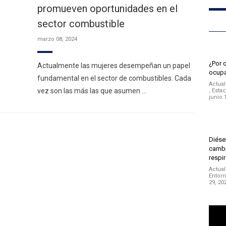
promueven oportunidades en el
sector combustible
marzo 08, 2024
¿Por 
Actualmente las mujeres desempeñan un papel
ocupa
fundamental en el sector de combustibles. Cada
Actual
vez son las más las que asumen …
,
Estac
junio 
Diésel
cambi
respir
Actual
Entor
29, 20
Repro
de
vídeo