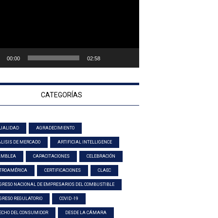
00:00
02:58
CATEGORÍAS
UALIDAD
AGRADECIMIENTO
LISIS DE MERCADO
ARTIFICIAL INTELLIGENCE
AMBLEA
CAPACITACIONES
CELEBRACIÓN
TROAMÉRICA
CERTIFICACIONES
CLAEC
GRESO NACIONAL DE EMPRESARIOS DEL COMBUSTIBLE
GRESO REGULATORIO
COVID -19
ECHO DEL CONSUMIDOR
DESDE LA CÁMARA