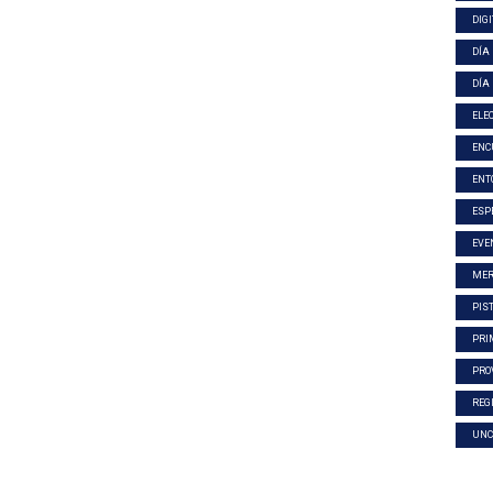
DIG
DÍA
DÍA
ELE
ENC
ENT
ESP
EVE
MER
PIS
PRI
PRO
REG
UNC