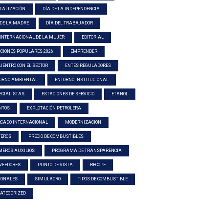
ITALIZACIÓN
DÍA DE LA INDEPENDENCIA
 DE LA MADRE
DÍA DEL TRABAJADOR
 INTERNACIONAL DE LA MUJER
EDITORIAL
CCIONES POPULARES 2026
EMPRENDER
UENTRO CON EL SECTOR
ENTES REGULADORES
ORNO AMBIENTAL
ENTORNO INSTITUCIONAL
ECIALISTAS
ESTACIONES DE SERVICIO
ETANOL
NTOS
EXPLOTACIÓN PETROLERA
CADO INTERNACIONAL
MODERNIZACION
TEROS
PRECIO DE COMBUSTIBLES
MEROS AUXILIOS
PROGRAMA DE TRANSPARENCIA
VEEDORES
PUNTO DE VISTA
RECOPE
IONALES
SIMULACRO
TIPOS DE COMBUSTIBLE
ATEGORIZED