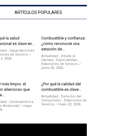
ARTÍCULOS POPULARES
qué la salud
Combustible y confianza:
cional es clave en...
¿cómo reconocer una
estación de...
idad
,
Capacitaciones
iones de Servicio
Actualidad
,
Desde la
12, 2026
Cámara
,
Especialistas
,
Estaciones de Servicio
junio 05, 2026
 más limpio: el
¿Por qué la calidad del
o silencioso que
combustible es clave...
a...
Actualidad
,
Derecho del
Consumidor
,
Estaciones de
idad
,
Centroamérica
,
Servicio
mayo 22, 2026
no Ambiental
mayo
26
ductor