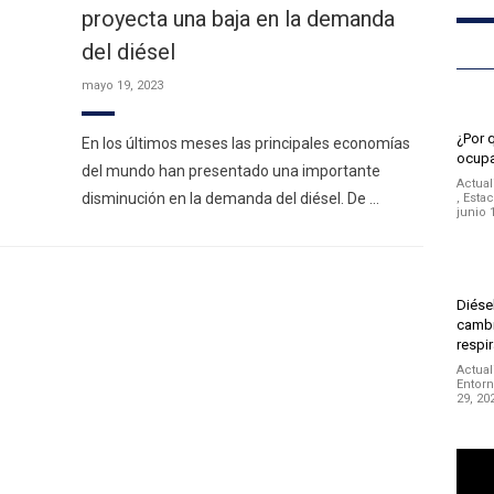
proyecta una baja en la demanda
del diésel
mayo 19, 2023
¿Por 
En los últimos meses las principales economías
ocupa
del mundo han presentado una importante
Actual
disminución en la demanda del diésel. De …
,
Estac
junio 
Diésel
cambi
respir
Actual
Entor
29, 20
Repro
de
vídeo