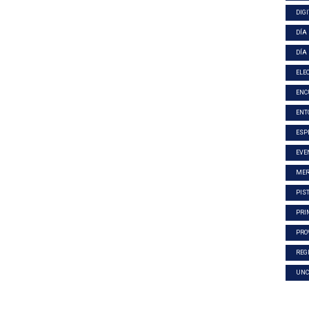
DIG
DÍA
DÍA
ELE
ENC
ENT
ESP
EVE
MER
PIS
PRI
PRO
REG
UNC