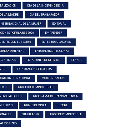
ITALIZACIÓN
DÍA DE LA INDEPENDENCIA
 DE LA MADRE
DÍA DEL TRABAJADOR
 INTERNACIONAL DE LA MUJER
EDITORIAL
CCIONES POPULARES 2026
EMPRENDER
UENTRO CON EL SECTOR
ENTES REGULADORES
ORNO AMBIENTAL
ENTORNO INSTITUCIONAL
ECIALISTAS
ESTACIONES DE SERVICIO
ETANOL
NTOS
EXPLOTACIÓN PETROLERA
CADO INTERNACIONAL
MODERNIZACION
TEROS
PRECIO DE COMBUSTIBLES
MEROS AUXILIOS
PROGRAMA DE TRANSPARENCIA
VEEDORES
PUNTO DE VISTA
RECOPE
IONALES
SIMULACRO
TIPOS DE COMBUSTIBLE
ATEGORIZED