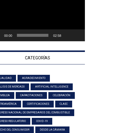
00:00
02:58
CATEGORÍAS
UALIDAD
AGRADECIMIENTO
LISIS DE MERCADO
ARTIFICIAL INTELLIGENCE
AMBLEA
CAPACITACIONES
CELEBRACIÓN
TROAMÉRICA
CERTIFICACIONES
CLAEC
GRESO NACIONAL DE EMPRESARIOS DEL COMBUSTIBLE
GRESO REGULATORIO
COVID -19
ECHO DEL CONSUMIDOR
DESDE LA CÁMARA