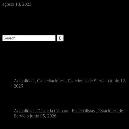
agosto 18, 2023
Cuando los clientes se apersonan a las estaciones de servicio a
solicitar combustible, es de conocimiento general que el mismo …
Buscar
Artículos populares
¿Por qué la salud ocupacional es clave en...
Actualidad
,
Capacitaciones
,
Estaciones de Servicio
junio 12,
2026
Combustible y confianza: ¿cómo reconocer una estación de...
Actualidad
,
Desde la Cámara
,
Especialistas
,
Estaciones de
Servicio
junio 05, 2026