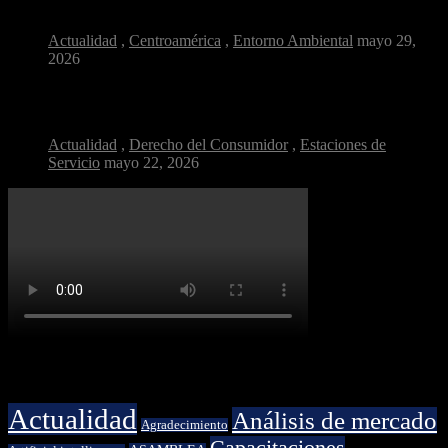
Diésel más limpio: el cambio silencioso que respira...
Actualidad
,
Centroamérica
,
Entorno Ambiental
mayo 29,
2026
¿Por qué la calidad del combustible es clave...
Actualidad
,
Derecho del Consumidor
,
Estaciones de
Servicio
mayo 22, 2026
Categorías
Actualidad
Análisis de mercado
Agradecimiento
Capacitaciones