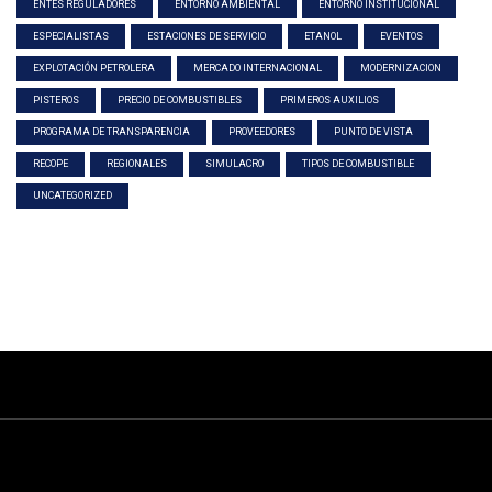
ENTES REGULADORES
ENTORNO AMBIENTAL
ENTORNO INSTITUCIONAL
ESPECIALISTAS
ESTACIONES DE SERVICIO
ETANOL
EVENTOS
EXPLOTACIÓN PETROLERA
MERCADO INTERNACIONAL
MODERNIZACION
PISTEROS
PRECIO DE COMBUSTIBLES
PRIMEROS AUXILIOS
PROGRAMA DE TRANSPARENCIA
PROVEEDORES
PUNTO DE VISTA
RECOPE
REGIONALES
SIMULACRO
TIPOS DE COMBUSTIBLE
UNCATEGORIZED