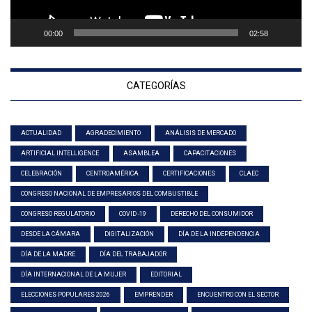
00:00
02:58
CATEGORÍAS
ACTUALIDAD
AGRADECIMIENTO
ANÁLISIS DE MERCADO
ARTIFICIAL INTELLIGENCE
ASAMBLEA
CAPACITACIONES
CELEBRACIÓN
CENTROAMÉRICA
CERTIFICACIONES
CLAEC
CONGRESO NACIONAL DE EMPRESARIOS DEL COMBUSTIBLE
CONGRESO REGULATORIO
COVID -19
DERECHO DEL CONSUMIDOR
DESDE LA CÁMARA
DIGITALIZACIÓN
DÍA DE LA INDEPENDENCIA
DÍA DE LA MADRE
DÍA DEL TRABAJADOR
DÍA INTERNACIONAL DE LA MUJER
EDITORIAL
ELECCIONES POPULARES 2026
EMPRENDER
ENCUENTRO CON EL SECTOR