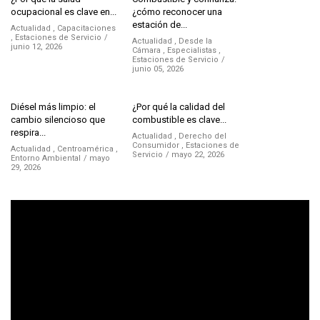
ocupacional es clave en...
¿cómo reconocer una
estación de...
Actualidad
,
Capacitaciones
,
Estaciones de Servicio
Actualidad
,
Desde la
junio 12, 2026
Cámara
,
Especialistas
,
Estaciones de Servicio
junio 05, 2026
Diésel más limpio: el
¿Por qué la calidad del
cambio silencioso que
combustible es clave...
respira...
Actualidad
,
Derecho del
Consumidor
,
Estaciones de
Actualidad
,
Centroamérica
,
Servicio
mayo 22, 2026
Entorno Ambiental
mayo
29, 2026
Reproductor
de
vídeo