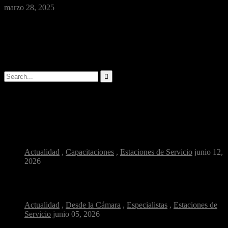
marzo 28, 2025
Las estaciones de servicio, por la naturaleza de sus operaciones,
manejo de hidrocarburos, gestión de residuos y alto consumo
energético …
Buscar
Artículos populares
¿Por qué la salud ocupacional es clave en...
Actualidad
,
Capacitaciones
,
Estaciones de Servicio
junio 12,
2026
Combustible y confianza: ¿cómo reconocer una estación de...
Actualidad
,
Desde la Cámara
,
Especialistas
,
Estaciones de
Servicio
junio 05, 2026