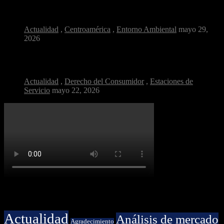
Diésel más limpio: el cambio silencioso que respira...
Actualidad
,
Centroamérica
,
Entorno Ambiental
mayo 29,
2026
¿Por qué la calidad del combustible es clave...
Actualidad
,
Derecho del Consumidor
,
Estaciones de
Servicio
mayo 22, 2026
Categorías
Actualidad
Análisis de mercado
Agradecimiento