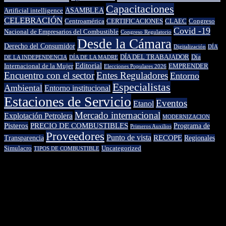
Capacitaciones
ASAMBLEA
Artificial intelligence
CELEBRACIÓN
Centroamérica
CERTIFICACIONES
CLAEC
Congreso
Covid -19
Nacional de Empresarios del Combustible
Congreso Regulatorio
Desde la Cámara
Derecho del Consumidor
Digitalización
DÍA
DÍA DEL TRABAJADOR
Día
DE LA INDEPENDENCIA
DÍA DE LA MADRE
Editorial
Internacional de la Mujer
EMPRENDER
Elecciones Populares 2026
Encuentro con el sector
Entes Reguladores
Entorno
Especialistas
Ambiental
Entorno institucional
Estaciones de Servicio
Eventos
Etanol
Mercado internacional
Explotación Petrolera
MODERNIZACION
Pisteros
PRECIO DE COMBUSTIBLES
Programa de
Primeros Auxilios
Proveedores
Punto de vista
RECOPE
Transparencia
Regionales
Simulacro
Uncategorized
TIPOS DE COMBUSTIBLE
© 2022 Desarrollada por Cámara de Empresarios del Combustible.
Todos los derechos reservados.