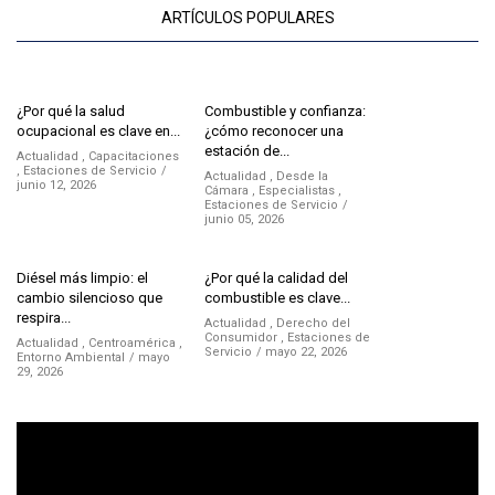
ARTÍCULOS POPULARES
¿Por qué la salud
Combustible y confianza:
ocupacional es clave en...
¿cómo reconocer una
estación de...
Actualidad
,
Capacitaciones
,
Estaciones de Servicio
Actualidad
,
Desde la
junio 12, 2026
Cámara
,
Especialistas
,
Estaciones de Servicio
junio 05, 2026
Diésel más limpio: el
¿Por qué la calidad del
cambio silencioso que
combustible es clave...
respira...
Actualidad
,
Derecho del
Consumidor
,
Estaciones de
Actualidad
,
Centroamérica
,
Servicio
mayo 22, 2026
Entorno Ambiental
mayo
29, 2026
Reproductor
de
vídeo