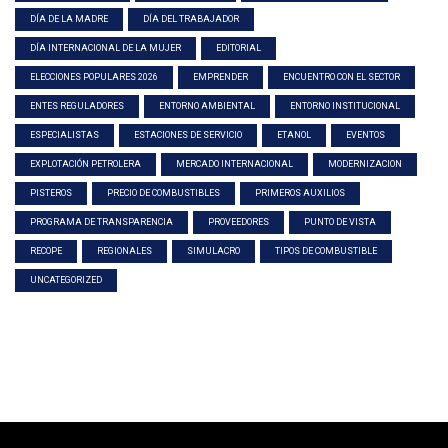
DÍA DE LA MADRE
DÍA DEL TRABAJADOR
DÍA INTERNACIONAL DE LA MUJER
EDITORIAL
ELECCIONES POPULARES 2026
EMPRENDER
ENCUENTRO CON EL SECTOR
ENTES REGULADORES
ENTORNO AMBIENTAL
ENTORNO INSTITUCIONAL
ESPECIALISTAS
ESTACIONES DE SERVICIO
ETANOL
EVENTOS
EXPLOTACIÓN PETROLERA
MERCADO INTERNACIONAL
MODERNIZACION
PISTEROS
PRECIO DE COMBUSTIBLES
PRIMEROS AUXILIOS
PROGRAMA DE TRANSPARENCIA
PROVEEDORES
PUNTO DE VISTA
RECOPE
REGIONALES
SIMULACRO
TIPOS DE COMBUSTIBLE
UNCATEGORIZED