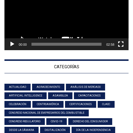
00:00
02:58
CATEGORÍAS
ACTUALIDAD
AGRADECIMIENTO
ANÁLISIS DE MERCADO
ARTIFICIAL INTELLIGENCE
ASAMBLEA
CAPACITACIONES
CELEBRACIÓN
CENTROAMÉRICA
CERTIFICACIONES
CLAEC
CONGRESO NACIONAL DE EMPRESARIOS DEL COMBUSTIBLE
CONGRESO REGULATORIO
COVID -19
DERECHO DEL CONSUMIDOR
DESDE LA CÁMARA
DIGITALIZACIÓN
DÍA DE LA INDEPENDENCIA