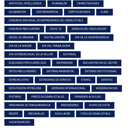
ARTIFICIAL INTELLIGENCE
ASAMBLEA
CAPACITACIONES
CELEBRACIÓN
CENTROAMÉRICA
CERTIFICACIONES
CLAEC
CONGRESO NACIONAL DE EMPRESARIOS DEL COMBUSTIBLE
CONGRESO REGULATORIO
COVID -19
DERECHO DEL CONSUMIDOR
DESDE LA CÁMARA
DIGITALIZACIÓN
DÍA DE LA INDEPENDENCIA
DÍA DE LA MADRE
DÍA DEL TRABAJADOR
DÍA INTERNACIONAL DE LA MUJER
EDITORIAL
ELECCIONES POPULARES 2026
EMPRENDER
ENCUENTRO CON EL SECTOR
ENTES REGULADORES
ENTORNO AMBIENTAL
ENTORNO INSTITUCIONAL
ESPECIALISTAS
ESTACIONES DE SERVICIO
ETANOL
EVENTOS
EXPLOTACIÓN PETROLERA
MERCADO INTERNACIONAL
MODERNIZACION
PISTEROS
PRECIO DE COMBUSTIBLES
PRIMEROS AUXILIOS
PROGRAMA DE TRANSPARENCIA
PROVEEDORES
PUNTO DE VISTA
RECOPE
REGIONALES
SIMULACRO
TIPOS DE COMBUSTIBLE
UNCATEGORIZED