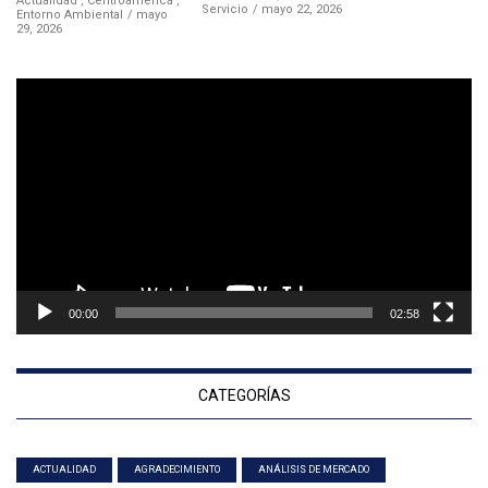
Actualidad
,
Centroamérica
,
Servicio
mayo 22, 2026
Entorno Ambiental
mayo
29, 2026
Reproductor
de
vídeo
00:00
02:58
CATEGORÍAS
ACTUALIDAD
AGRADECIMIENTO
ANÁLISIS DE MERCADO