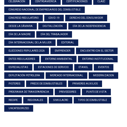
CELEBRACIÓN
CENTROAMÉRICA
CERTIFICACIONES
CLAEC
CONGRESO NACIONAL DE EMPRESARIOS DEL COMBUSTIBLE
CONGRESO REGULATORIO
COVID -19
DERECHO DEL CONSUMIDOR
DESDE LA CÁMARA
DIGITALIZACIÓN
DÍA DE LA INDEPENDENCIA
DÍA DE LA MADRE
DÍA DEL TRABAJADOR
DÍA INTERNACIONAL DE LA MUJER
EDITORIAL
ELECCIONES POPULARES 2026
EMPRENDER
ENCUENTRO CON EL SECTOR
ENTES REGULADORES
ENTORNO AMBIENTAL
ENTORNO INSTITUCIONAL
ESPECIALISTAS
ESTACIONES DE SERVICIO
ETANOL
EVENTOS
EXPLOTACIÓN PETROLERA
MERCADO INTERNACIONAL
MODERNIZACION
PISTEROS
PRECIO DE COMBUSTIBLES
PRIMEROS AUXILIOS
PROGRAMA DE TRANSPARENCIA
PROVEEDORES
PUNTO DE VISTA
RECOPE
REGIONALES
SIMULACRO
TIPOS DE COMBUSTIBLE
UNCATEGORIZED