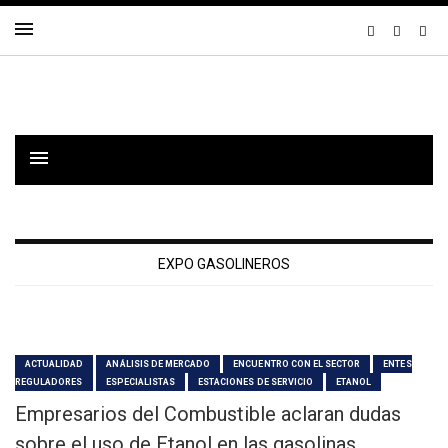
EXPO GASOLINEROS
ACTUALIDAD
ANÁLISIS DE MERCADO
ENCUENTRO CON EL SECTOR
ENTES
REGULADORES
ESPECIALISTAS
ESTACIONES DE SERVICIO
ETANOL
Empresarios del Combustible aclaran dudas
sobre el uso de Etanol en las gasolinas