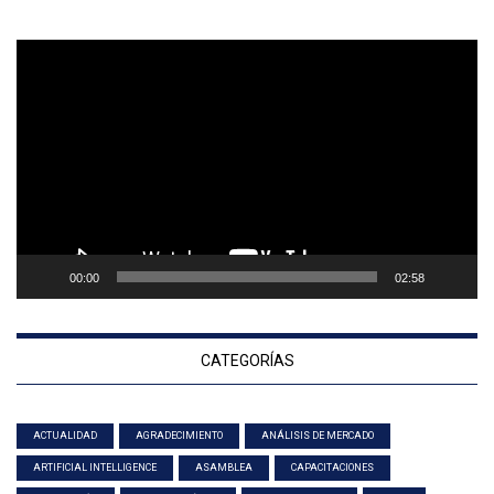
Reproductor
de
vídeo
00:00
02:58
CATEGORÍAS
ACTUALIDAD
AGRADECIMIENTO
ANÁLISIS DE MERCADO
ARTIFICIAL INTELLIGENCE
ASAMBLEA
CAPACITACIONES