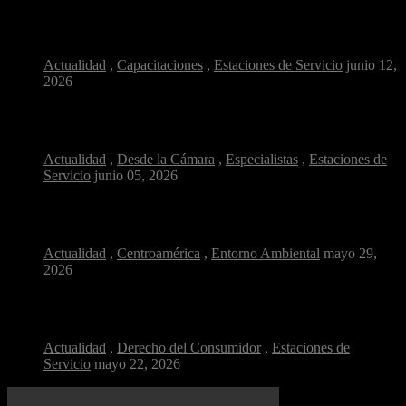
¿Por qué la salud ocupacional es clave en...
Actualidad
,
Capacitaciones
,
Estaciones de Servicio
junio 12,
2026
Combustible y confianza: ¿cómo reconocer una estación de...
Actualidad
,
Desde la Cámara
,
Especialistas
,
Estaciones de
Servicio
junio 05, 2026
Diésel más limpio: el cambio silencioso que respira...
Actualidad
,
Centroamérica
,
Entorno Ambiental
mayo 29,
2026
¿Por qué la calidad del combustible es clave...
Actualidad
,
Derecho del Consumidor
,
Estaciones de
Servicio
mayo 22, 2026