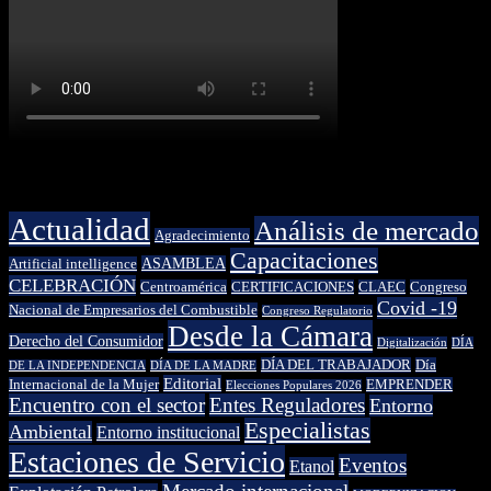
Categorías
Actualidad
Análisis de mercado
Agradecimiento
Capacitaciones
ASAMBLEA
Artificial intelligence
CELEBRACIÓN
Centroamérica
CERTIFICACIONES
CLAEC
Congreso
Covid -19
Nacional de Empresarios del Combustible
Congreso Regulatorio
Desde la Cámara
Derecho del Consumidor
Digitalización
DÍA
DÍA DEL TRABAJADOR
Día
DE LA INDEPENDENCIA
DÍA DE LA MADRE
Editorial
Internacional de la Mujer
EMPRENDER
Elecciones Populares 2026
Encuentro con el sector
Entes Reguladores
Entorno
Especialistas
Ambiental
Entorno institucional
Estaciones de Servicio
Eventos
Etanol