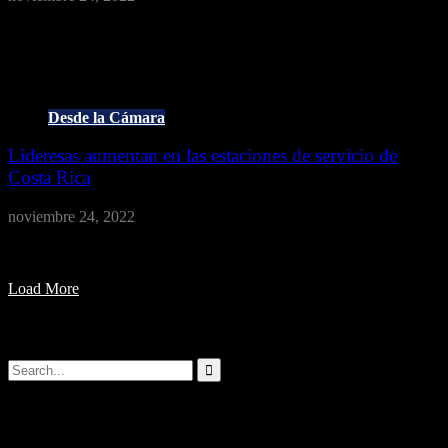
Una de las actividades más esperadas y atractivas del XI Congreso
de Empresarios del Combustible fueron las tradicionales olimpiadas
gremiales, …
Desde la Cámara
Lideresas aumentan en las estaciones de servicio de
Costa Rica
noviembre 24, 2022
Tradicionalmente, las estaciones de servicio son organizaciones de
trabajo, dirigidas por hombres, quienes a lo largo del tiempo son los
…
Load More
Buscar
Artículos populares