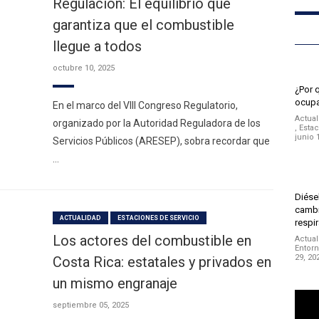
Regulación: El equilibrio que
garantiza que el combustible
llegue a todos
octubre 10, 2025
¿Por 
ocupa
En el marco del VIII Congreso Regulatorio,
Actual
organizado por la Autoridad Reguladora de los
,
Estac
junio 
Servicios Públicos (ARESEP), sobra recordar que
…
Diésel
cambi
ACTUALIDAD
ESTACIONES DE SERVICIO
respir
Los actores del combustible en
Actual
Entor
29, 20
Costa Rica: estatales y privados en
un mismo engranaje
Repro
de
septiembre 05, 2025
vídeo