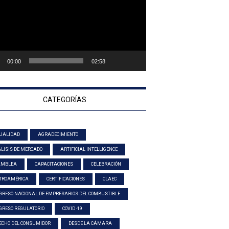
00:00
02:58
CATEGORÍAS
UALIDAD
AGRADECIMIENTO
LISIS DE MERCADO
ARTIFICIAL INTELLIGENCE
AMBLEA
CAPACITACIONES
CELEBRACIÓN
TROAMÉRICA
CERTIFICACIONES
CLAEC
GRESO NACIONAL DE EMPRESARIOS DEL COMBUSTIBLE
GRESO REGULATORIO
COVID -19
ECHO DEL CONSUMIDOR
DESDE LA CÁMARA