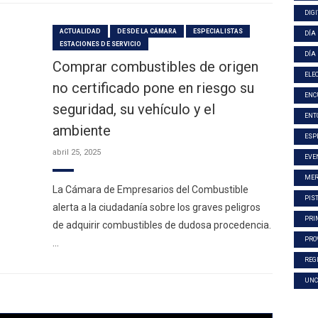
DIG
ACTUALIDAD
DESDE LA CÁMARA
ESPECIALISTAS
DÍA
ESTACIONES DE SERVICIO
DÍA
Comprar combustibles de origen
ELE
no certificado pone en riesgo su
ENC
seguridad, su vehículo y el
ENT
ambiente
ESP
abril 25, 2025
EVE
MER
La Cámara de Empresarios del Combustible
PIS
alerta a la ciudadanía sobre los graves peligros
PRI
de adquirir combustibles de dudosa procedencia.
PRO
…
REG
UNC