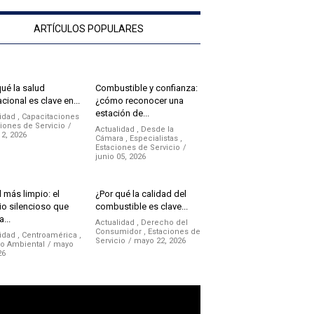
ARTÍCULOS POPULARES
qué la salud
Combustible y confianza:
cional es clave en...
¿cómo reconocer una
estación de...
idad
,
Capacitaciones
iones de Servicio
Actualidad
,
Desde la
12, 2026
Cámara
,
Especialistas
,
Estaciones de Servicio
junio 05, 2026
 más limpio: el
¿Por qué la calidad del
o silencioso que
combustible es clave...
a...
Actualidad
,
Derecho del
Consumidor
,
Estaciones de
idad
,
Centroamérica
,
Servicio
mayo 22, 2026
no Ambiental
mayo
26
ductor