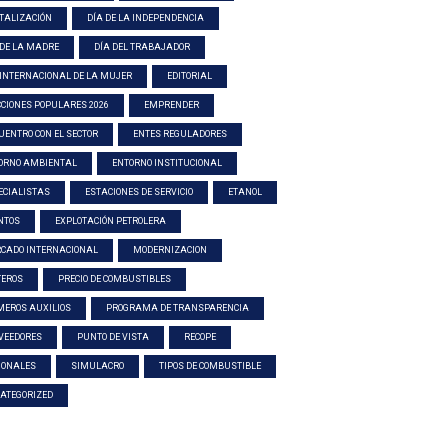
ITALIZACIÓN
DÍA DE LA INDEPENDENCIA
 DE LA MADRE
DÍA DEL TRABAJADOR
 INTERNACIONAL DE LA MUJER
EDITORIAL
CCIONES POPULARES 2026
EMPRENDER
UENTRO CON EL SECTOR
ENTES REGULADORES
ORNO AMBIENTAL
ENTORNO INSTITUCIONAL
ECIALISTAS
ESTACIONES DE SERVICIO
ETANOL
NTOS
EXPLOTACIÓN PETROLERA
CADO INTERNACIONAL
MODERNIZACION
TEROS
PRECIO DE COMBUSTIBLES
MEROS AUXILIOS
PROGRAMA DE TRANSPARENCIA
VEEDORES
PUNTO DE VISTA
RECOPE
IONALES
SIMULACRO
TIPOS DE COMBUSTIBLE
ATEGORIZED