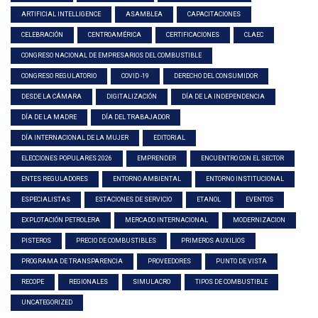
ARTIFICIAL INTELLIGENCE
ASAMBLEA
CAPACITACIONES
CELEBRACIÓN
CENTROAMÉRICA
CERTIFICACIONES
CLAEC
CONGRESO NACIONAL DE EMPRESARIOS DEL COMBUSTIBLE
CONGRESO REGULATORIO
COVID -19
DERECHO DEL CONSUMIDOR
DESDE LA CÁMARA
DIGITALIZACIÓN
DÍA DE LA INDEPENDENCIA
DÍA DE LA MADRE
DÍA DEL TRABAJADOR
DÍA INTERNACIONAL DE LA MUJER
EDITORIAL
ELECCIONES POPULARES 2026
EMPRENDER
ENCUENTRO CON EL SECTOR
ENTES REGULADORES
ENTORNO AMBIENTAL
ENTORNO INSTITUCIONAL
ESPECIALISTAS
ESTACIONES DE SERVICIO
ETANOL
EVENTOS
EXPLOTACIÓN PETROLERA
MERCADO INTERNACIONAL
MODERNIZACION
PISTEROS
PRECIO DE COMBUSTIBLES
PRIMEROS AUXILIOS
PROGRAMA DE TRANSPARENCIA
PROVEEDORES
PUNTO DE VISTA
RECOPE
REGIONALES
SIMULACRO
TIPOS DE COMBUSTIBLE
UNCATEGORIZED