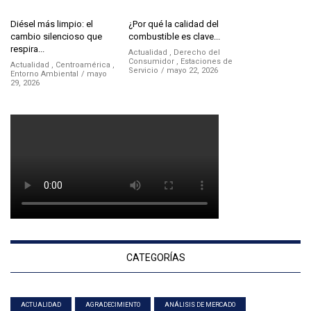
Diésel más limpio: el
¿Por qué la calidad del
cambio silencioso que
combustible es clave...
respira...
Actualidad
,
Derecho del
Consumidor
,
Estaciones de
Actualidad
,
Centroamérica
,
Servicio
mayo 22, 2026
Entorno Ambiental
mayo
29, 2026
CATEGORÍAS
ACTUALIDAD
AGRADECIMIENTO
ANÁLISIS DE MERCADO